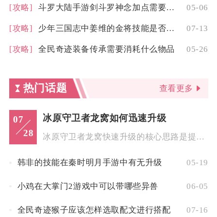
[攻略]
斗罗大陆手游剑斗罗神念加点需要注意什么打击技巧
05-06
[攻略]
少年三国志中姜维的金将技能是否有限制
07-13
[攻略]
全民奇迹装备传承需要消耗什么物品
05-26
热门话题
查看更多
冰原守卫者龙窝如何迅速升级
07
28
冰原守卫者龙窝快速升级的核心思路是提前囤积分层材料、利用副本...
韩非的技能在秦时明月手游中有无升级
05-19
小鸡在大掌门2游戏中可以带哪些异兽
06-05
全民奇迹猴子应该怎样选取配文进行搭配
07-16