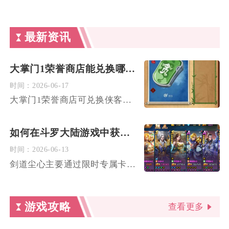
最新资讯
大掌门1荣誉商店能兑换哪些奖励
时间：
2026-06-17
大掌门1荣誉商店可兑换侠客碎片、武学秘籍、进阶养成道具、稀有...
如何在斗罗大陆游戏中获得剑道尘心这个道具
时间：
2026-06-13
剑道尘心主要通过限时专属卡池、碎片合成、限时活动及商店兑换四...
游戏攻略
查看更多