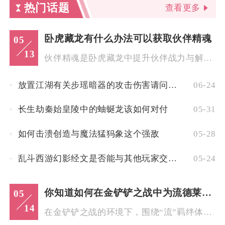
热门话题
查看更多
卧虎藏龙有什么办法可以获取伙伴精魂
05
13
伙伴精魂是卧虎藏龙中提升伙伴战力与解锁核心技能的关键资源，主...
放置江湖有关步瑶暗器的攻击伤害请问如何
06-24
长生劫秦始皇陵中的蚰蜒龙该如何对付
05-31
如何击溃创造与魔法猛犸象这个强敌
05-28
乱斗西游幻影经文是否能与其他玩家交流共享
05-24
你知道如何在金铲铲之战中为流德莱文选择最佳的装备组合吗
05
14
在金铲铲之战的环境下，围绕“流”羁绊体系构建阵容时，德莱文的...