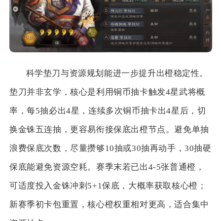
科学垫刀与资源规划能进一步提升出橙稳定性。
垫刀并非玄学，核心是利用铜币抽卡触发4星武将概
率，每5抽必出4星，连续多次铜币抽卡出4星后，切
换金铢五连抽，更容易衔接保底出橙节点。避免单抽
浪费保底次数，尽量攒够10抽或30抽再动手，30抽硬
保底能避免资源空耗。赛季末若已出4-5张普通橙，
可适度投入金铢冲刺5+1保底，大概率获取核心橙；
新赛季初卡包重置，核心橙权重相对更高，适合集中