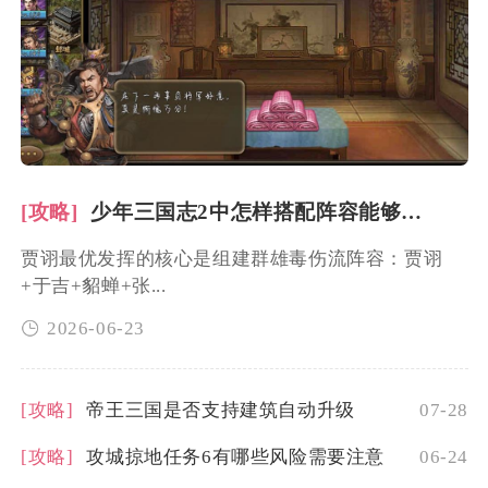
[攻略]
少年三国志2中怎样搭配阵容能够最优化贾诩的发挥
贾诩最优发挥的核心是组建群雄毒伤流阵容：贾诩
+于吉+貂蝉+张...
2026-06-23
[攻略]
帝王三国是否支持建筑自动升级
07-28
[攻略]
攻城掠地任务6有哪些风险需要注意
06-24