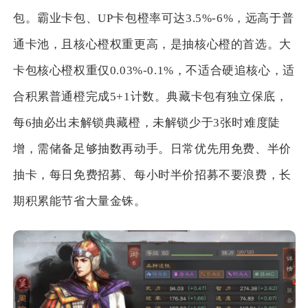
包。霸业卡包、UP卡包橙率可达3.5%-6%，远高于普
通卡池，且核心橙权重更高，是抽核心橙的首选。大
卡包核心橙权重仅0.03%-0.1%，不适合硬追核心，适
合积累普通橙完成5+1计数。典藏卡包有独立保底，
每6抽必出未解锁典藏橙，未解锁少于3张时难度陡
增，需储备足够抽数再动手。日常优先用免费、半价
抽卡，每日免费招募、每小时半价招募不要浪费，长
期积累能节省大量金铢。