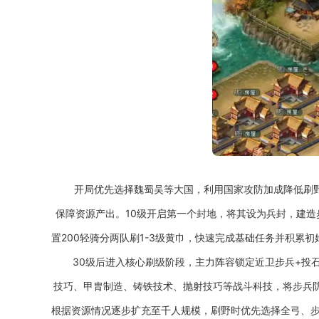
开局优先选择魏蜀吴等大国，利用国家攻防加成降低刷
保障资源产出。10级开启第一个封地，将其设为兵封，建造
置200轻骑分两队刷1-3级黄巾，快速完成基础任务并积
30级后进入核心刷级阶段，主力阵容锁定近卫步兵+投
技巧、甲胄制造、铸铁技术、抛射技巧等战斗科技，将步兵防
根据资源情况逐步扩充至千人规模，刷野时优先选择全弓、步