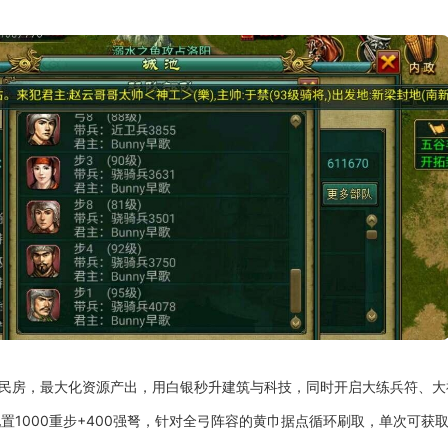
建民房，最大化资源产出，用白银秒升建筑与科技，同时开启大练兵符、
置1000重步+400强弩，针对全弓阵容的黄巾据点循环刷取，单次可获