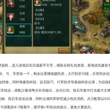
野损耗，进入游戏后先完成新手引导，领取全部礼包资源，基地优先建造
步、弓、车营各一个，剩余位置继续建民房，大厅秒至10级，兵营同步
累初始经验，同时将建筑科技、征召技巧、行军技术等基础科技点满，为后续
石车组合，搭配少量强弩兵补充输出，步兵扛伤、投石车集中打击敌方主
御、投石车攻击拉满，同时点满药草研究减少伤兵消耗。兵力配置以500近
弓搭配的4-7级黄巾，避开骑+车组合的据点，避免大量损兵。