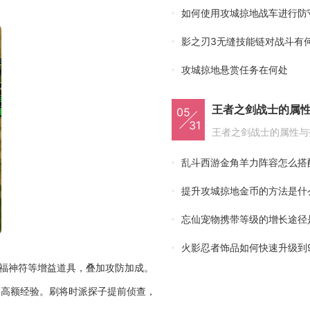
如何使用攻城掠地战车进行防
影之刃3无缝技能链对战斗有
攻城掠地悬赏任务在何处
王者之剑战士的属
05
31
乱斗西游金角羊力阵容怎么搭
提升攻城掠地金币的方法是什
忘仙宠物携带等级的增长途径
火影忍者饰品如何快速升级到
大福神符等增益道具，叠加攻防加成。
取高额经验。刷将时派探子提前侦查，