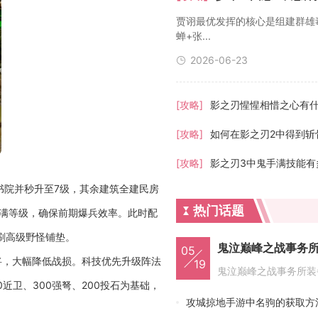
贾诩最优发挥的核心是组建群雄
蝉+张...
2026-06-23
[攻略]
影之刃惺惺相惜之心有
[攻略]
如何在影之刃2中得到斩
[攻略]
影之刃3中鬼手满技能有
书院并秒升至7级，其余建筑全建民房
热门话题
拉满等级，确保前期爆兵效率。此时配
刷高级野怪铺垫。
鬼泣巅峰之战事务
05
将，大幅降低战损。科技优先升级阵法
19
卫、300强弩、200投石为基础，
攻城掠地手游中名驹的获取方