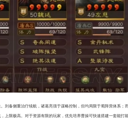
性。刘备侧重治疗续航，诸葛亮强于谋略控制，但均局限于蜀阵营体系；
化，上限极高。对于资源有限的玩家，优先培养曹操可快速搭建一套能打