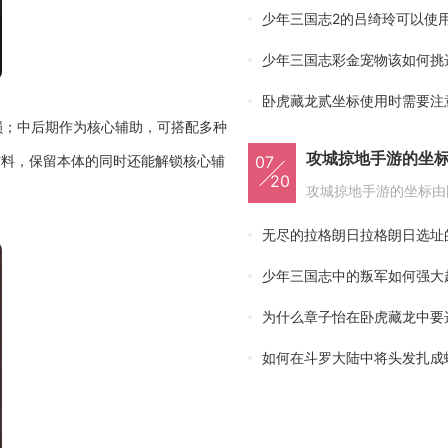
少年三国志2的吕绮玲可以使
少年三国志彩金宠物该如何挑
卧虎藏龙贰坐标使用时需要注
损；中后期作为核心辅助，可搭配多种
攻城掠地手游的坐
材料，保留本体的同时还能解锁核心辅
07
20
少年三国志中的叛军如何强大
为什么章子怡在卧虎藏龙中要
如何在斗罗大陆中将头发扎成