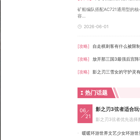
矿船编队搭配AC721通用型的
容...
2026-06-01
[攻略]
自走棋刺客有什么被限
[攻略]
[攻略]
影之刃三雪女的守护灵
热门话题
06
21