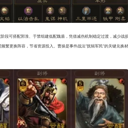
荒阶段可搭配郭淮、于禁组建低配魏盾，凭借减伤机制稳定过渡，减少战
频繁更换阵容，节省资源投入。曹操是事件战法“抚辑军民”的关键兑换