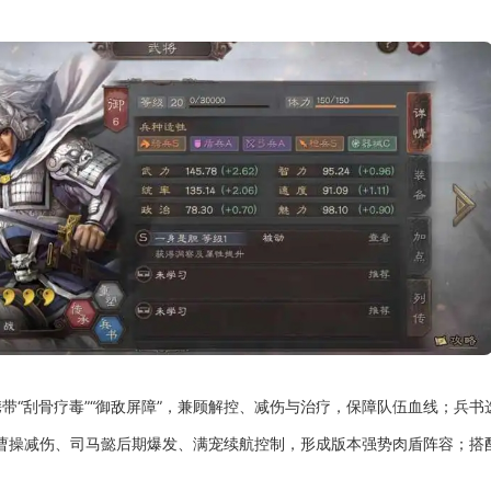
“刮骨疗毒”“御敌屏障”，兼顾解控、减伤与治疗，保障队伍血线；兵书
曹操减伤、司马懿后期爆发、满宠续航控制，形成版本强势肉盾阵容；搭