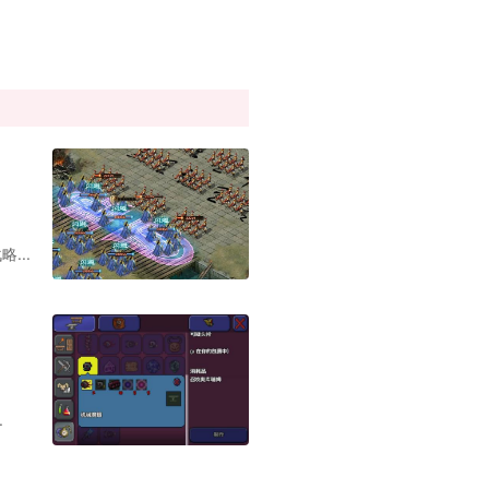
...
.