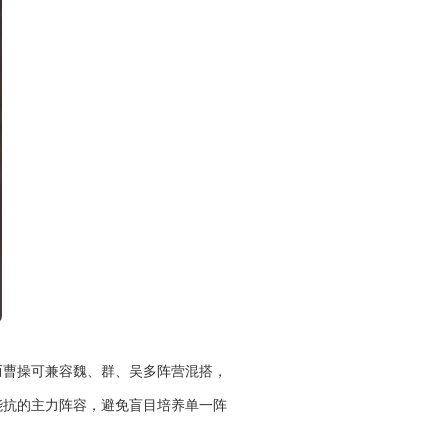
而曹操可兼容魏、群、吴多阵营混搭，
能抗的主力阵容，避免盲目培养单一阵