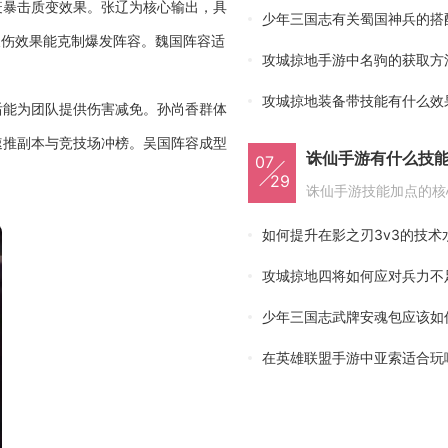
疫暴击质变效果。张辽为核心输出，具
反伤效果能克制爆发阵容。魏国阵容适
攻城掠地手游中名驹的获取方
攻城掠地装备带技能有什么效
后能为团队提供伤害减免。孙尚香群体
速推副本与竞技场冲榜。吴国阵容成型
诛仙手游有什么技
07
29
如何提升在影之刃3v3的技术
攻城掠地四将如何应对兵力不
少年三国志武牌安魂包应该如
在英雄联盟手游中亚索适合玩