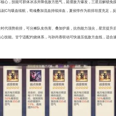
环核心，技能可群体冰冻并降低敌方怒气，延缓敌方爆发，三星后解锁免
具副C与吸血续航，荀彧叠加流血持续掉血，夏侯惇作为前排坦度充足，
金时代强势前排，可分摊队友伤害、叠加护盾，抗伤能力顶尖，星宫提升
核心技能。甘宁适配灼烧体系，与孙尚香联动可快速压低敌方血线，适合