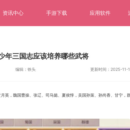
资讯中心
手游下载
应用软件
少年三国志应该培养哪些武将
编辑：
铁头
更新时间：
2025-11-1
黄月英，魏国曹操、张辽、司马懿、夏侯惇，吴国孙策、孙尚香、甘宁，