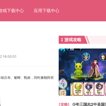
游戏下载中心
应用下载中心
游戏攻略
2 16:00:01
群雄吕布、貂蝉、甄姬，同时兼顾阵营
[攻略]
少年三国志2中吴国