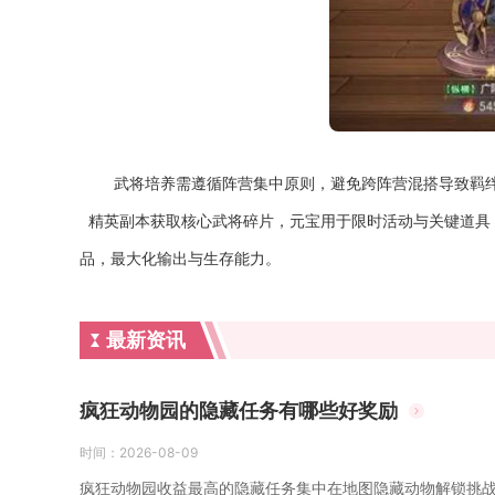
武将培养需遵循阵营集中原则，避免跨阵营混搭导致羁
精英副本获取核心武将碎片，元宝用于限时活动与关键道具
品，最大化输出与生存能力。
最新资讯
疯狂动物园的隐藏任务有哪些好奖励
时间：
2026-08-09
疯狂动物园收益最高的隐藏任务集中在地图隐藏动物解锁挑战、