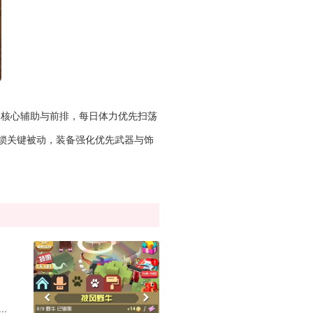
次核心辅助与前排，每日体力优先扫荡
锁关键被动，装备强化优先武器与饰
.