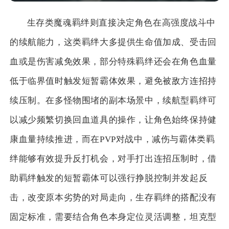
生存类魔魂羁绊则直接决定角色在高强度战斗中
的续航能力，这类羁绊大多提供生命值加成、受击回
血或是伤害减免效果，部分特殊羁绊还会在角色血量
低于临界值时触发短暂霸体效果，避免被敌方连招持
续压制。在多怪物围堵的副本场景中，续航型羁绊可
以减少频繁切换回血道具的操作，让角色始终保持健
康血量持续推进，而在PVP对战中，减伤与霸体类羁
绊能够有效提升反打机会，对手打出连招压制时，借
助羁绊触发的短暂霸体可以强行挣脱控制并发起反
击，改变原本劣势的对局走向，生存羁绊的搭配没有
固定标准，需要结合角色本身定位灵活调整，坦克型