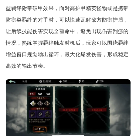
型羁绊附带破甲效果，面对高护甲精英怪物或是携带
防御类羁绊的对手时，可以快速瓦解敌方防御护盾，
让后续技能伤害实现全额命中，避免出现伤害刮痧的
情况，熟练掌握羁绊触发时机后，玩家可以围绕羁绊
增益窗口规划输出循环，最大化爆发伤害，形成稳定
高效的输出节奏。