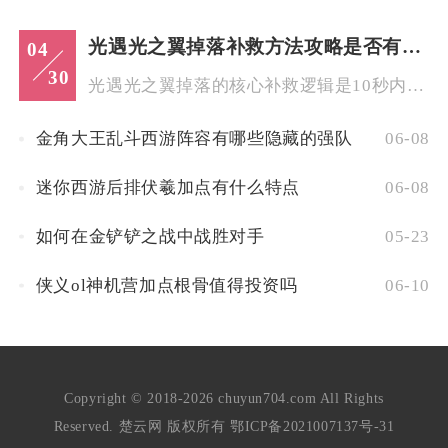
光遇光之翼掉落补救方法攻略是否有必要购买道具
04
30
光遇光之翼掉落的核心补救逻辑是10秒内速捡+超时回已收集点位...
金角大王乱斗西游阵容有哪些隐藏的强队
06-08
迷你西游后排伏羲加点有什么特点
06-08
如何在金铲铲之战中战胜对手
05-23
侠义ol神机营加点根骨值得投资吗
06-10
Copyright © 2018-2026 chuyun704.com All Rights
Reserved. 楚云网 版权所有
鄂ICP备2021007137号-31