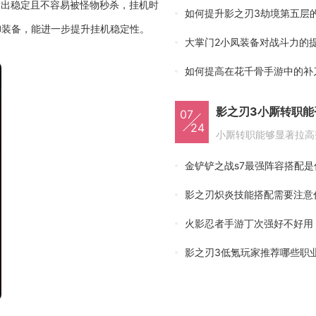
输出稳定且不容易被怪物秒杀，挂机时
如何提升影之刃3劫境第五层
御装备，能进一步提升挂机稳定性。
大掌门2小凤装备对战斗力的
如何提高在花千骨手游中的补
影之刃3小厮转职能
07
24
金铲铲之战s7最强阵容搭配是
影之刃炽炎技能搭配需要注意
火影忍者手游丁次强好不好用
影之刃3低氪玩家推荐哪些职