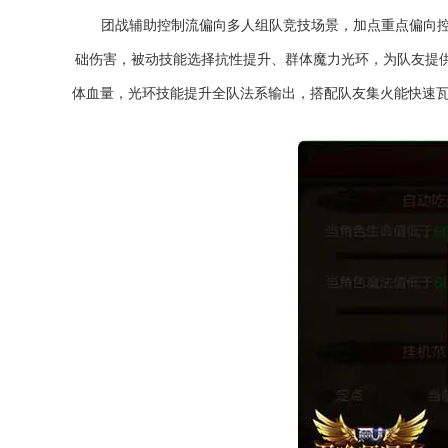
团战辅助控制流偏向多人组队竞技场景，加点重点偏向
础伤害，被动技能选择抗性提升、群体魔力光环，为队友提
体血量，光环技能提升全队法系输出，搭配队友集火能快速