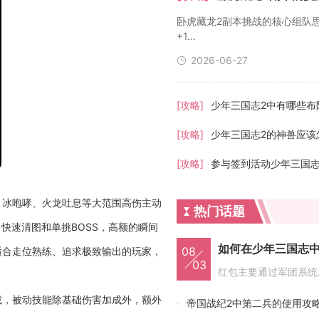
卧虎藏龙2副本挑战的核心组队思
+1...
2026-06-27
[攻略]
[攻略]
少年三国志2的神兽应该
[攻略]
参与签到活动少年三国
、冰咆哮、火龙吐息等大范围高伤主动
热门话题
快速清图和单挑BOSS，高额的瞬间
如何在少年三国志
08
适合走位熟练、追求极致输出的玩家，
03
减，被动技能除基础伤害加成外，额外
帝国战纪2中第二兵的使用攻