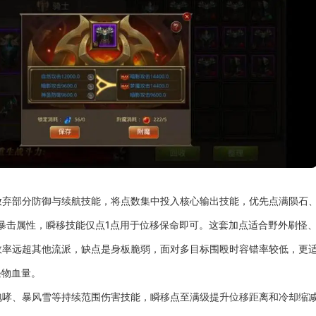
放弃部分防御与续航技能，将点数集中投入核心输出技能，优先点满陨石
击属性，瞬移技能仅点1点用于位移保命即可。这套加点适合野外刷怪、
效率远超其他流派，缺点是身板脆弱，面对多目标围殴时容错率较低，更
怪物血量。
咆哮、暴风雪等持续范围伤害技能，瞬移点至满级提升位移距离和冷却缩