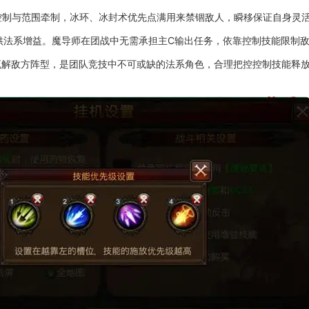
控制与范围牵制，冰环、冰封术优先点满用来禁锢敌人，瞬移保证自身灵
供法系增益。魔导师在团战中无需承担主C输出任务，依靠控制技能限制
瓦解敌方阵型，是团队竞技中不可或缺的法系角色，合理把控控制技能释