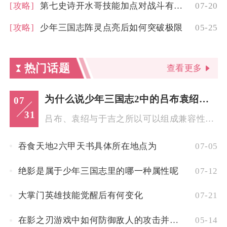
[攻略]
第七史诗开水哥技能加点对战斗有何影响
07-20
[攻略]
少年三国志阵灵点亮后如何突破极限
05-25
热门话题
查看更多
为什么说少年三国志2中的吕布袁绍和于吉可以搭配
07
31
吕布、袁绍与于吉之所以可以组成兼容性极强的强势组合，核心原因...
吞食天地2六甲天书具体所在地点为
07-05
绝影是属于少年三国志里的哪一种属性呢
07-12
大掌门英雄技能觉醒后有何变化
07-21
在影之刃游戏中如何防御敌人的攻击并进行反击
05-14