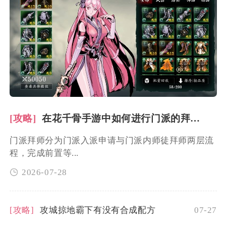
[攻略]
在花千骨手游中如何进行门派的拜师过程
门派拜师分为门派入派申请与门派内师徒拜师两层流
程，完成前置等...
2026-07-28
[攻略]
攻城掠地霸下有没有合成配方
07-27