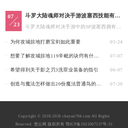
斗罗大陆魂师对决手游波塞西技能有哪些
07
23
斗罗大陆魂师对决手游中的SP波塞西拥有两套独立魂技分支，分别...
为何攻城掠地打磨宝剑如此重要
05-24
想要了解攻城掠地119辛毗的诀窍有什么推荐
07-07
希望得到关于影之刃3洗罪业装备的指引
06-07
创造与魔法怎样做出20份魔法普通鸟的饲料
07-20
Copyright © 2018-2026 chuyun704.com All Rights
Reserved. 楚云网 版权所有
鄂ICP备2021007137号-31