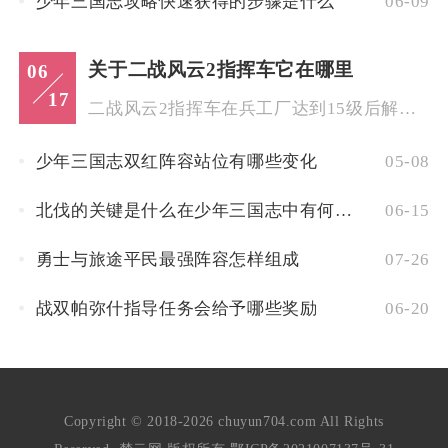
少年三国志攻略快速获得的步骤是什么
06-09
关于二战风云2指挥车它在哪里
06
17
二战风云2指挥车在兵工厂达到15级后解锁生产，需10级陆军基...
少年三国志双红阵容站位有哪些变化
05-08
北伐的关键是什么在少年三国志中有何战术
06-15
勇士与旅途平民最强阵容怎样组成
07-26
战双帕弥什指导任务会给予哪些奖励
06-20
Copyright © 2018-2026 chuyun704.com All Rights