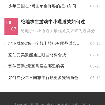
少年三国志2蜀国单金阵容的战力如何提升
07-12
绝地求生游戏中小通道关如何过
08
07
绝地求生小通道关最优通关方式为道具分层封路搭配分段贴掩体推进...
地下城堡2第一个战士转职有哪些适合进行远程攻击的职业选项
07-12
忘仙完美紫能通过哪些材料合成
07-19
乱斗西游2元宝号要在哪里购买
06-26
如何在少年三国志中解锁更多宠物角色
05-12
Copyright © 2018-2026 chuyun704.com All Rights