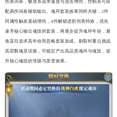
伤害词条，敏攻系追求速度与连击增伤，控制系可搭
配易伤词条辅助输出。魂环套装效果同样关键，2件
同属性触发基础增伤，4件解锁进阶伤害特效，优先
凑齐核心输出魂技的套装，再逐步提升魂环年份，避
免盲目追求高年份而忽略套装加成。刷取时重点挑战
高层数魂灵试炼，可稳定产出高品质魂环与魂技，提
升核心魂技的等级与质变效果。