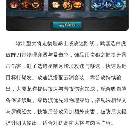
输出型大将走物理暴击或攻速路线，武器选白虎
破阵刀带物理穿透与暴击率，饰品用贪狼之握提升暴
击伤害，鞋子选追星踏月增加攻速与移速，快速贴近
目标打爆发。攻速流搭配云渊套装，靠普攻持续输
出，大夏龙雀提供攻速与普攻伤害加成，配合吸血装
备保证续航。穿透流优先堆物理穿透，搭配法相经文
与罗睺经文，技能后普攻附加额外伤害，破防后大幅
提升团队输出，适合对抗高防大将与肉盾阵容。