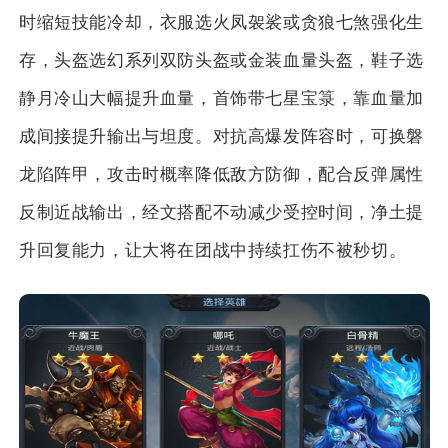
时缩短技能冷却，衣服选火凤袈裟或贪狼七煞强化生
存，头盔选幻系列双防头盔或金装血量头盔，鞋子选
静月冷山大幅提升血量，首饰带七星宝箓，靠血量加
成间接提升输出与坦度。对抗高爆发阵容时，可换磐
龙陷阵甲，攻击时概率降低敌方防御，配合反弹属性
反制近战输出，经文搭配不动减少受控时间，净土提
升回复能力，让大将在团战中持续扛伤不被秒切。