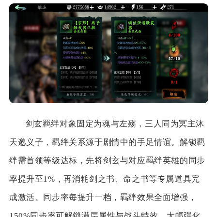
剑玄羁绊对象固定为魂与左殇，三人同为冥主沐
天邈义子，羁绊关系源于剧情中的手足情谊。解锁羁
绊需首领等级达标，先将剑玄与对应羁绊英雄的同步
率提升至1%，再消耗剑之书、命之书等专属道具完
成激活。同步率每提升一档，羁绊效果全面增强，
150%同步率可解锁满层属性与战斗特效，大幅强化