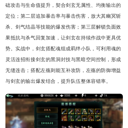
础攻击与生命值提升，契合剑玄无属性、均衡输出的
定位；第二层追加暴击率与暴击伤害，放大其幽冥斩
杀、剑气结晶等技能的爆发伤害；第三层解锁负面效
果抵抗与杀气回复加速，让剑玄在持续作战中更具优
势。实战中，剑玄搭配魂组成羁绊小队，可利用魂的
灵活连招衔接剑玄的黑洞封技与黑暗空间控制，形成
无缝连击；搭配左殇则能互补攻防，左殇的防御增益
与剑玄的输出爆发结合，提升队伍整体容错率。