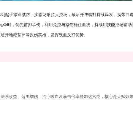
殇剑起手减速减防，接霜龙爪拉人控场，最后开逆鳞打持续爆发。携带白
元伞时，优先前排承伤，利用免控与减伤稳住血线，持续用技能控场辅助
，避开地藏菩萨等反伤英雄，发挥残血反打优势。
法系收益、范围增伤、治疗吸血及暴击倍率叠加这六类，核心是天赋效果与