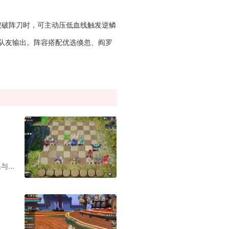
虎破阵刀时，可主动压低血线触发逆鳞
队友输出。阵容搭配优选倏忽、阎罗
...