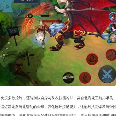
、免疫多数控制，还能加快自身与队友技能冷却，契合北海龙王前排承伤
时缩短霜龙爪与龙殇剑的冷却，强化连环控场能力，适配对抗高爆发与强
与追击能力，强化北海龙王的战场分割与收割能力。禹王镇国鼎则侧重团