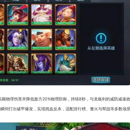
额物理伤害并降低敌方20%物理防御，持续8秒，与龙殇剑的减防减速
能瞬间打出破甲爆发，实现残血反杀，适配排行榜、篝火与帮战等多数场