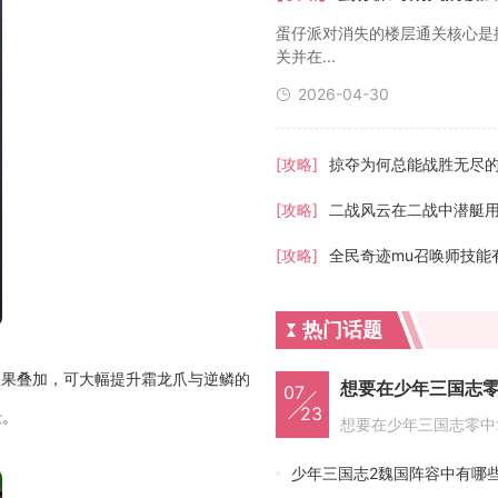
蛋仔派对消失的楼层通关核心是
关并在...
2026-04-30
[攻略]
掠夺为何总能战胜无尽
[攻略]
[攻略]
热门话题
效果叠加，可大幅提升霜龙爪与逆鳞的
想要在少年三国志
07
23
景。
少年三国志2魏国阵容中有哪