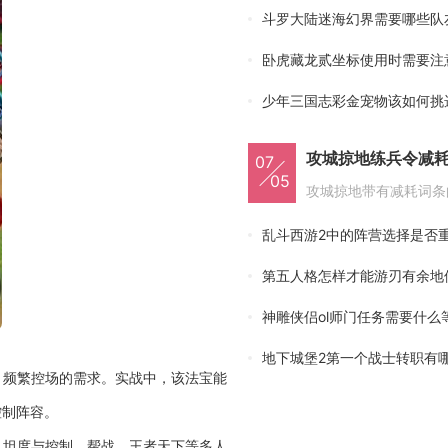
斗罗大陆迷海幻界需要哪些队
卧虎藏龙贰坐标使用时需要注
少年三国志彩金宠物该如何挑
攻城掠地练兵令减
07
05
乱斗西游2中的阵营选择是否
第五人格怎样才能游刃有余地
神雕侠侣ol师门任务需要什么
、频繁控场的需求。实战中，该法宝能
控制阵容。
队坦度与控制，帮战、王者天下等多人