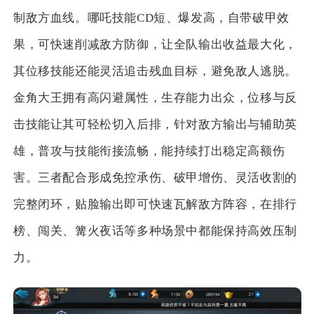
制敌方血线。哪吒技能CD短、爆发高，自带破甲效
果，可快速削减敌方防御，让全队输出收益最大化，
其位移技能还能灵活追击残血目标，避免敌人逃脱。
金角大王拥有高闪避属性，生存能力出众，位移与反
击技能让其可轻松切入后排，针对敌方输出与辅助英
雄，普攻与技能衔接流畅，能持续打出稳定高额伤
害。三者配合形成免控承伤、破甲增伤、灵活收割的
完整闭环，贴脸输出即可快速瓦解敌方阵容，在排行
榜、闯关、篝火夜话等多种场景中都能保持高效压制
力。