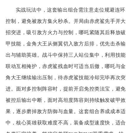
实战玩法中，这套输出组合需注意走位规避连环
控制，避免被敌方集火秒杀。开局由赤虎鲨先手开大
招突进，吸引敌方火力与控制，哪吒紧随其后释放破
甲技能，金角大王从侧翼切入敌方后排，优先击杀输
出与辅助英雄。战斗中保持三人站位集中，利用技能
联动互相掩护，赤虎鲨残血时可适当后撤，哪吒与金
角大王继续输出压制，待赤虎鲨技能冷却完毕再次突
进。面对多控制阵容时，提前开启免控类法宝，避免
被控后输出中断，面对高坦度阵容则持续触发破甲效
果，逐步磨掉敌方防御与血量。这套组合养成成本适
中，核心英雄获取难度不高，装备成型速度快，适合