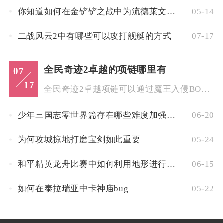
你知道如何在金铲铲之战中为流德莱文选择最佳的装备组合吗
05-14
二战风云2中有哪些可以攻打舰艇的方式
07-17
全民奇迹2卓越的项链哪里有
07
17
全民奇迹2卓越项链可以通过魔王入侵BOSS挑战、高阶野外首领...
少年三国志零世界篇存在哪些难度加强的关卡
06-20
为何攻城掠地打磨宝剑如此重要
05-24
和平精英龙舟比赛中如何利用地形进行优势攻击
06-15
如何在泰拉瑞亚中卡神庙bug
05-22