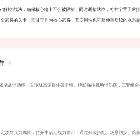
“解控”战法，确保核心输出不会被限制，同时调整站位，将甘宁置于后
双全武将的关卡，而甘宁作为核心武将，其泛用性也可延伸至后续的水系
作
团增益辅助链、玉玲珑高速群体破甲链、绝影强控机动辅伤链，三套组合搭.
定攻防兵力属性，拉开中后期战力差距，通过分级搭配、场景切换、熔炼升