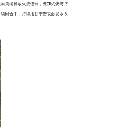
接着周瑜释放火烧连营，叠加灼烧与防
后续回合中，持续用甘宁普攻触发水系