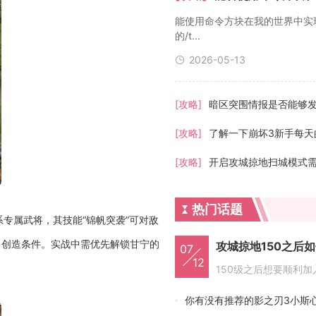
能使用命令方块在我的世界中实
的/t...
2026-05-13
[攻略]
暗区突围情报是否能够
[攻略]
了解一下崩坏3新手每天
[攻略]
开启攻城掠地扫城模式
热门话题
专属武将，其技能“锦帆突袭”可对敌
出创造条件。实战中需优先解锁甘宁的
攻城掠地150之后
07
12
你有没有推荐的影之刃3小斯