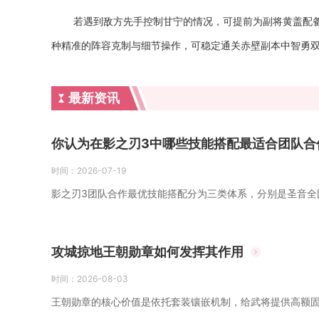
若遇到敌方先手控制甘宁的情况，可提前为副将黄盖配备
种精准的阵容克制与细节操作，可稳定通关赤壁副本中智勇
最新资讯
你认为在影之刃3中哪些技能搭配最适合团队合
时间：
2026-07-19
影之刃3团队合作最优技能搭配分为三类体系，分别是圣音全
攻城掠地王朝勋章如何发挥其作用
时间：
2026-08-03
王朝勋章的核心价值是依托套装镶嵌机制，给武将提供高额固