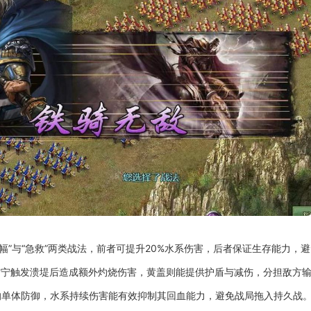
幅”与“急救”两类战法，前者可提升20%水系伤害，后者保证生存能力，
甘宁触发溃堤后造成额外灼烧伤害，黄盖则能提供护盾与减伤，分担敌方
的单体防御，水系持续伤害能有效抑制其回血能力，避免战局拖入持久战