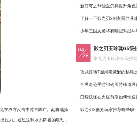
新苍穹之剑仙医怎样提升角色
了解一下影之刃2剑玄羁绊具
影之刃玉玲珑65级
04
28
攻城掠地7围周泰觉醒的秘籍
全民奇迹手游绑砖买特殊道具
口袋妖怪在火红前期如何快速
避免在敌方反击中过早阵亡。副将选择
影之刃3低氪玩家推荐哪些职
输出压力。通过这种水系阵容的联动，
。