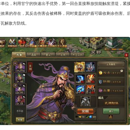
排单位，利用甘宁的快速出手优势，第一回合直接释放技能触发溃堤，紧
堤效果的存在，其反击伤害会被稀释，同时黄盖的护盾可吸收剩余伤害。
步瓦解敌方防线。