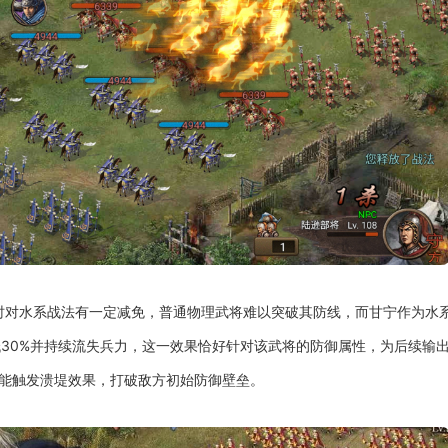
对水系战法有一定减免，普通物理武将难以突破其防线，而甘宁作为水系
低30%并持续流失兵力，这一效果恰好针对该武将的防御属性，为后续输
就能触发溃堤效果，打破敌方初始防御壁垒。