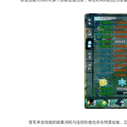
督军单攻技能的能量消耗与连招衔接也存在明显短板。