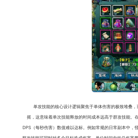
单攻技能的核心设计逻辑聚焦于单体伤害的极致堆叠，
摇，这意味着单次技能释放的时间成本远高于群攻技能。
DPS（每秒伤害）数值难以达标。例如常规的日常副本中，
群攻技能可同时对多个目标造成伤害，单位时间内的总伤害