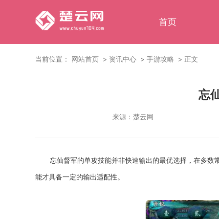
首页
当前位置：
网站首页
资讯中心
手游攻略
正文
忘
来源：
楚云网
忘仙督军的单攻技能并非快速输出的最优选择，在多数常
能才具备一定的输出适配性。