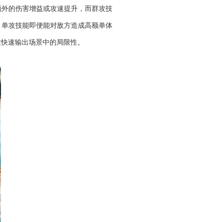
额外的伤害增益或攻速提升，而群攻技
，单攻技能即便能对敌方造成高额单体
在快速输出场景中的局限性。