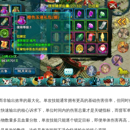
而非输出效率的最大化。单攻技能通常拥有更高的基础伤害倍率，但同时
在快速输出的核心诉求下，单位时间内的伤害总量才是关键指标，而督军
怪物数量多且血量分散，单攻技能只能逐个锁定目标，即便单体伤害再高
量是单攻的数倍，这也是单攻技能不适合快速输出的核心原因。