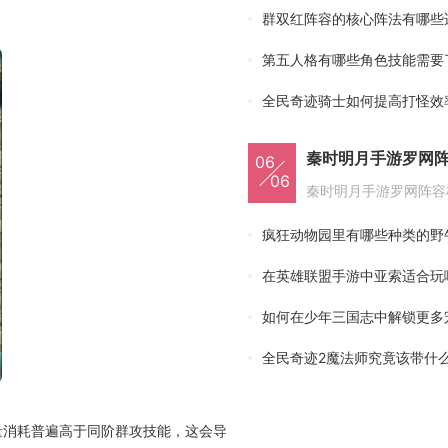
群双红阵容的核心阵法有哪些
第五人格有哪些角色技能需要
全民奇迹骑士如何提高打怪效
秦时明月手游罗网
06
06
疯狂动物园里有哪些种类的野
在英雄联盟手游中亚索适合玩
如何在少年三国志中解锁更多
全民奇迹2魔法师究竟该带什
量消耗普遍高于同阶群攻技能，这会导