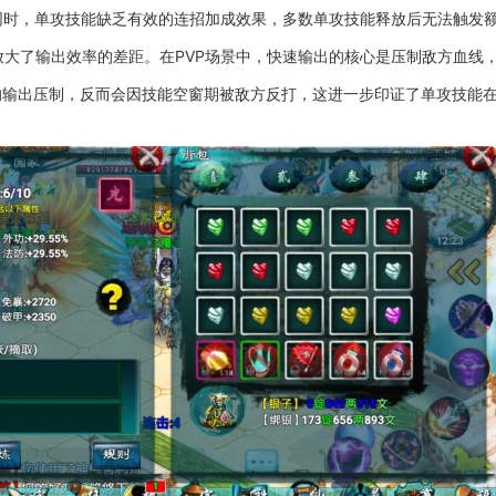
同时，单攻技能缺乏有效的连招加成效果，多数单攻技能释放后无法触发
大了输出效率的差距。在PVP场景中，快速输出的核心是压制敌方血线
的输出压制，反而会因技能空窗期被敌方反打，这进一步印证了单攻技能