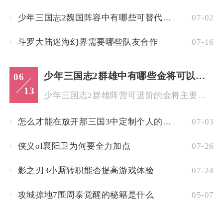
少年三国志2魏国阵容中有哪些可替代的英雄可选
07-02
斗罗大陆迷海幻界需要哪些队友合作
07-16
少年三国志2群雄中有哪些金将可以进阶
06
13
少年三国志2群雄阵营可进阶的金将主要包含吕布、貂蝉、袁绍、左...
怎么才能在放开那三国3中定制个人的头衔
07-03
侠义ol襄阳卫为何要全力加点
07-26
影之刃3小厮转职能否提高游戏体验
07-24
攻城掠地7围周泰觉醒的秘籍是什么
05-07