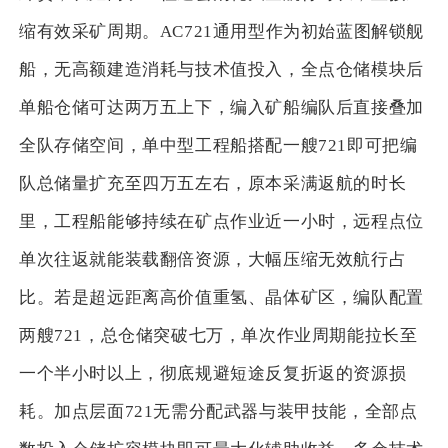
缩有效采矿周期。AC721通用型作为初始蓝图解锁舰
船，无高额建造消耗与技术值投入，全点仓储模块后
单船仓储可达两万五上下，编入矿船编队后直接叠加
全队存储空间，单中型工程船搭配一艘721即可把编
队总储量扩充至四万五左右，原本采满返航的时长
里，工程船能够持续在矿点作业近一小时，远程点位
单次往返就能装载翻倍资源，大幅压缩无效航行占
比。若是超远距离高价值重氢、晶体矿区，编队配置
两艘721，总仓储突破七万，单次作业周期能拉长至
一个半小时以上，彻底规避短途反复折返的资源损
耗。加点层面721无需分配武器与装甲技能，全部点