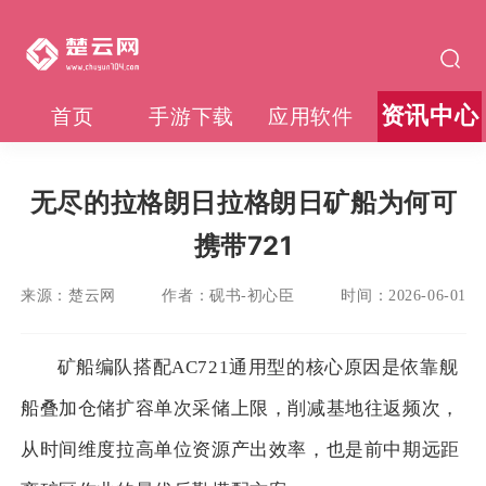
资讯中心
首页
手游下载
应用软件
无尽的拉格朗日拉格朗日矿船为何可
携带721
来源：
楚云网
作者：
砚书-初心臣
时间：
2026-06-01
矿船编队搭配AC721通用型的核心原因是依靠舰
船叠加仓储扩容单次采储上限，削减基地往返频次，
从时间维度拉高单位资源产出效率，也是前中期远距