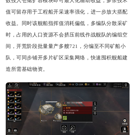
数投入仓储扩容模块即可最大化辅助收益，多余技术
值可留存用于工程船开采速率强化，进一步放大搭配
收益。同时该舰船指挥值消耗偏低，多编队分散采矿
时，占用的人口资源不会挤压前线作战舰队的编组空
间，开荒阶段批量量产多艘721，分编至不同矿船小
队，可同步铺开多片矿区采集网络，快速囤积舰船建
造所需基础物资。