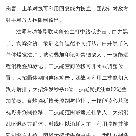
伤害，上单对线可利用回复能力换血，团战针对敌方
射手释放大招限制输出。
法师与功能型联动角色主打中路或游走，白井黑
子、食蜂操祈、最后之作适配不同打法。白井黑子为
单体爆发法师，被动叠加印记可禁锢敌人，一技能远
程消耗叠加标记，二技能空间位移可开团或调整位
置，大招霸体期间连续攻击，团战可利用二技能切入
敌方后排，大招爆发秒杀C位，技能衔接注重印记叠
加节奏。食蜂操祈擅长控制与拉扯，一技能读心获取
视野并强制位移，二技能范围减速拉扯敌人，大招混
乱嘲讽敌方群体，对线时以消耗为主，利用控制技能
限制敌方走位，团战大招优先命中多人，为队友创造