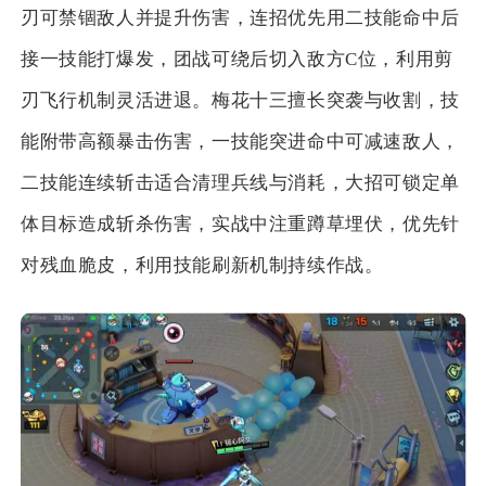
刃可禁锢敌人并提升伤害，连招优先用二技能命中后
接一技能打爆发，团战可绕后切入敌方C位，利用剪
刃飞行机制灵活进退。梅花十三擅长突袭与收割，技
能附带高额暴击伤害，一技能突进命中可减速敌人，
二技能连续斩击适合清理兵线与消耗，大招可锁定单
体目标造成斩杀伤害，实战中注重蹲草埋伏，优先针
对残血脆皮，利用技能刷新机制持续作战。