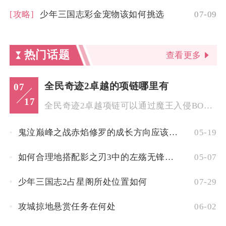
[攻略]
少年三国志彩金宠物该如何挑选
07-09
热门话题
查看更多
全民奇迹2卓越的项链哪里有
07
17
全民奇迹2卓越项链可以通过魔王入侵BOSS挑战、高阶野外首领...
鬼泣巅峰之战赤焰修罗的成长方向应该如何选择
05-19
如何合理地搭配影之刃3中的左殇无锋技能
05-07
少年三国志2占星阁所处位置如何
07-29
攻城掠地悬赏任务在何处
06-02