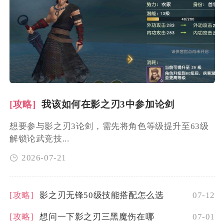
[攻略]
我该如何在影之刃3中参加论剑
想要参与影之刃3论剑，需先将角色等级提升至63级
解锁论武竞技...
2026-07-21
[攻略]
影之刃无锋50级技能搭配怎么选
07-12
[攻略]
想问一下影之刃三黑魔伤在哪
07-01