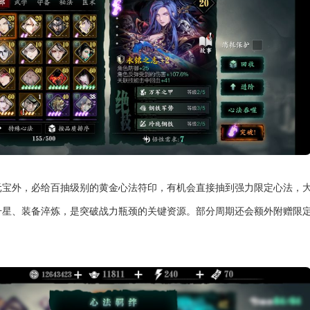
元宝外，必给百抽级别的黄金心法符印，有机会直接抽到强力限定心法，
升星、装备淬炼，是突破战力瓶颈的关键资源。部分周期还会额外附赠限