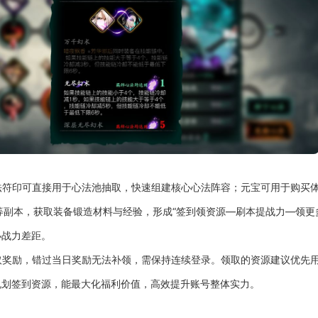
法符印可直接用于心法池抽取，快速组建核心心法阵容；元宝可用于购买
副本，获取装备锻造材料与经验，形成“签到领资源—刷本提战力—领更
小战力差距。
取奖励，错过当日奖励无法补领，需保持连续登录。领取的资源建议优先
规划签到资源，能最大化福利价值，高效提升账号整体实力。