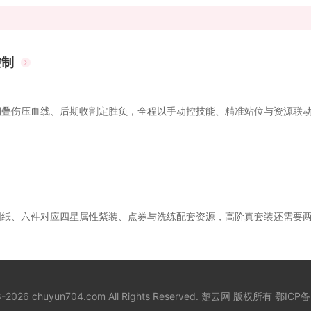
控制
叠伤压血线、后期收割定胜负，全程以手动控技能、精准站位与资源联动实
纸、六件对应四星属性紫装、点券与洗练配套资源，高阶真套装还需要两套
18-2026 chuyun704.com All Rights Reserved. 楚云网 版权所有
鄂ICP备