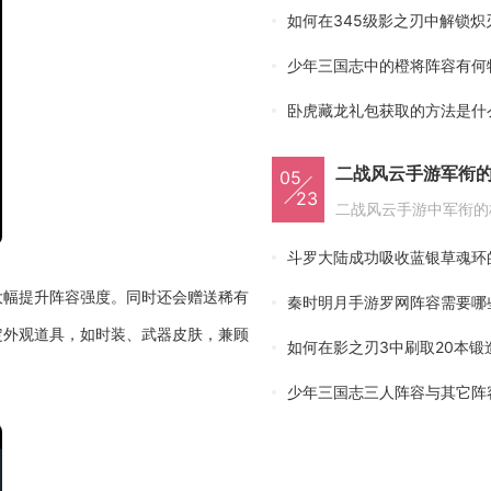
如何在345级影之刃中解锁炽
少年三国志中的橙将阵容有何
卧虎藏龙礼包获取的方法是什
二战风云手游军衔
05
23
斗罗大陆成功吸收蓝银草魂环
大幅提升阵容强度。同时还会赠送稀有
秦时明月手游罗网阵容需要哪
定外观道具，如时装、武器皮肤，兼顾
如何在影之刃3中刷取20本锻
少年三国志三人阵容与其它阵