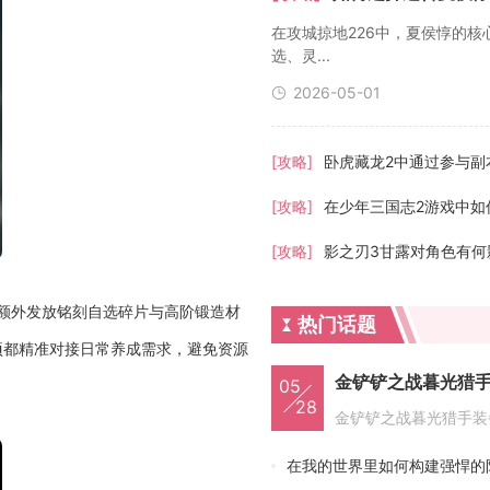
在攻城掠地226中，夏侯惇的
选、灵...
2026-05-01
[攻略]
卧虎藏龙2中通过参与副
[攻略]
[攻略]
影之刃3甘露对角色有何
额外发放铭刻自选碎片与高阶锻造材
热门话题
项都精准对接日常养成需求，避免资源
金铲铲之战暮光猎
05
28
在我的世界里如何构建强悍的