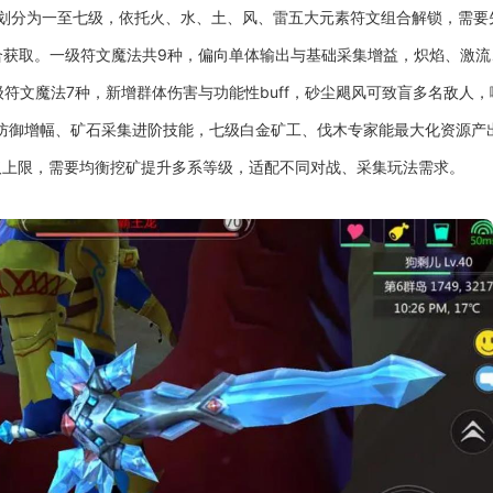
级划分为一至七级，依托火、水、土、风、雷五大元素符文组合解锁，需要
合获取。一级符文魔法共9种，偏向单体输出与基础采集增益，炽焰、激流
符文魔法7种，新增群体伤害与功能性buff，砂尘飓风可致盲多名敌人
防御增幅、矿石采集进阶技能，七级白金矿工、伐木专家能最大化资源产
取上限，需要均衡挖矿提升多系等级，适配不同对战、采集玩法需求。