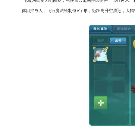
电魔法绘制闪电图案，召唤雷云范围持续伤害，击打树木、
体阻挡敌人；飞行魔法绘制倒V字形，短距离升空滑翔，大幅