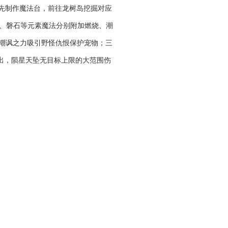
先制作魔法台，前往龙树岛挖掘对应
、磐石等元素魔法分别附加燃烧、潮
，嘲讽之力吸引野怪仇恨保护宠物；三
出，陨星天坠无目标上限的大范围伤