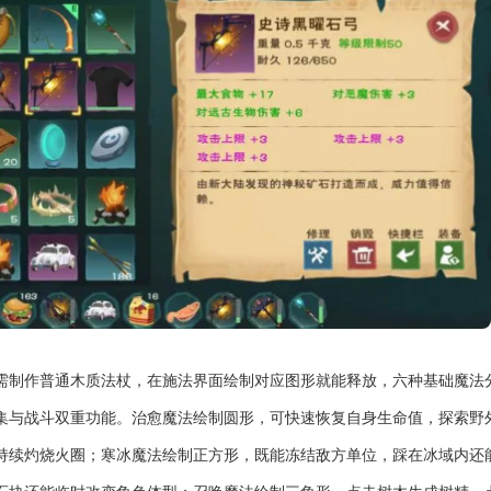
需制作普通木质法杖，在施法界面绘制对应图形就能释放，六种基础魔法
集与战斗双重功能。治愈魔法绘制圆形，可快速恢复自身生命值，探索野
持续灼烧火圈；寒冰魔法绘制正方形，既能冻结敌方单位，踩在冰域内还