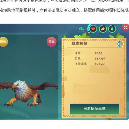
石块还能临时改变角色体型；召唤魔法绘制三角形，点击树木生成树精、
缩短跨地形跑图耗时，六种基础魔法冷却独立，搭配使用能大幅降低前期