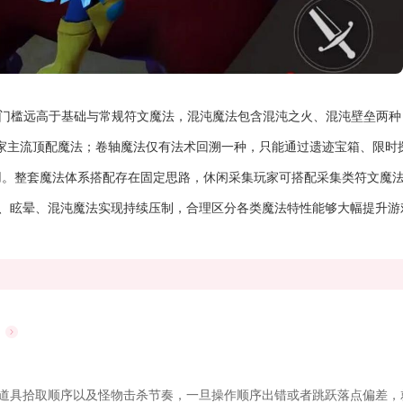
取门槛远高于基础与常规符文魔法，混沌魔法包含混沌之火、混沌壁垒两种
家主流顶配魔法；卷轴魔法仅有法术回溯一种，只能通过遗迹宝箱、限时
。整套魔法体系搭配存在固定思路，休闲采集玩家可搭配采集类符文魔法
致盲、眩晕、混沌魔法实现持续压制，合理区分各类魔法特性能够大幅提升游
道具拾取顺序以及怪物击杀节奏，一旦操作顺序出错或者跳跃落点偏差，就.