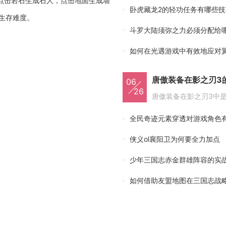
点击岩石生成石人，点击地面生成墙
卧虎藏龙2的轻功任务有哪些技
生存难度。
斗罗大陆须弥之力必须分配给
如何在光遇游戏中有效地应对
唐傲装备在影之刃3
06
26
全民奇迹元素穿透对游戏角色
侠义ol襄阳卫为何要全力加点
少年三国志赤金群雄阵容的实
如何借助友盟地图在三国志战