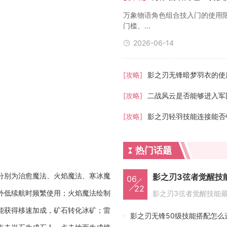
万象物语角色组合技入门的使用
门槛、...
2026-06-14
[攻略]
影之刃无锋暗梦羽衣的使
[攻略]
二战风云是否能够进入军
[攻略]
影之刃轻羽技能连接能否
热门话题
分别为治愈魔法、火焰魔法、寒冰魔
影之刃3弦者觉醒技
06
22
外低续航时频繁使用；火焰魔法绘制
能获得移速加成，矿石转化冰矿；雷
影之刃无锋50级技能搭配怎么