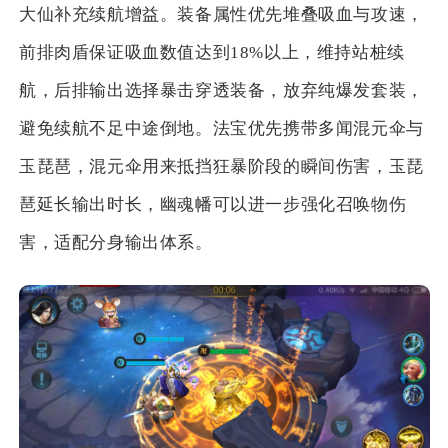
大仙补充续航增益。装备属性优先堆叠吸血与攻速，
前排肉盾保证吸血数值达到18%以上，维持站桩续
航，后排输出选择暴击穿透装备，放弃纯爆发套装，
避免续航不足中途倒地。法宝优先携带多闻混元伞与
玉琵琶，混元伞用来抵挡狂暴阶段的瞬间伤害，玉琵
琶延长输出时长，幽魂幡可以进一步强化召唤物伤
害，适配分身输出体系。