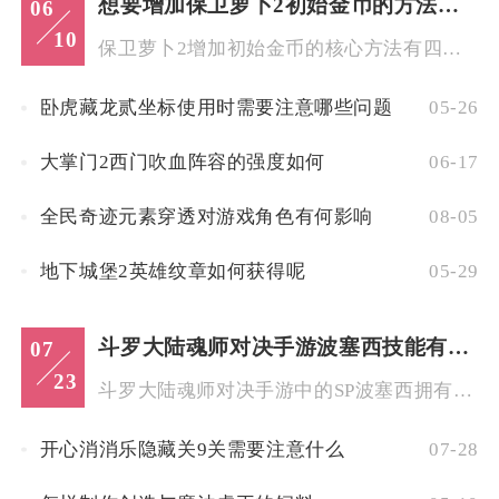
想要增加保卫萝卜2初始金币的方法有哪些
06
10
保卫萝卜2增加初始金币的核心方法有四种：完成额外任务、开局极...
卧虎藏龙贰坐标使用时需要注意哪些问题
05-26
大掌门2西门吹血阵容的强度如何
06-17
全民奇迹元素穿透对游戏角色有何影响
08-05
地下城堡2英雄纹章如何获得呢
05-29
斗罗大陆魂师对决手游波塞西技能有哪些
07
23
斗罗大陆魂师对决手游中的SP波塞西拥有两套独立魂技分支，分别...
开心消消乐隐藏关9关需要注意什么
07-28