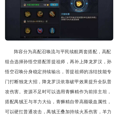
阵容分为高配召唤流与平民续航两套搭配，高配
组合选择孙悟空搭配菩提祖师，再补上降龙罗汉，孙
悟空召唤分身稳定持续输出，菩提祖师的冻结技能专
门打断独龙大招，降龙罗汉依靠破甲效果提升全队普
攻伤害。资源不足时可以选用青狮精作为前排主坦，
搭配禺狨王与羊力大仙，青狮精自带高额吸血属性，
可以硬扛普通攻击，禺狨王叠加持续火系伤害，羊力