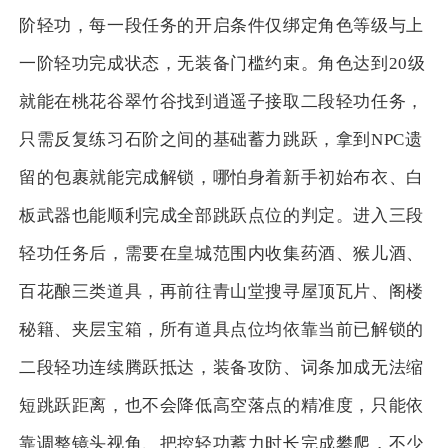
阶轻功，每一段任务的开启条件仅绑定角色等级与上
一阶轻功完成状态，无装备门槛约束。角色达到20级
就能在桃花谷翠竹谷找到逍遥子接取二段轻功任务，
只需反复练习石阶之间的基础蓄力跳跃，拿到NPC遗
留的包裹就能完成解锁，哪怕身着新手初始布衣、白
板武器也能顺利完成全部跳跃点位的判定。进入三段
轻功任务后，需要在皇城范围内收集药酒、猴儿酒、
百花酿三类道具，再前往青山堂搜寻屋顶瓦片、阁楼
秘籍、夹层宝箱，所有道具点位均依靠当前已解锁的
二段轻功连续腾跃抵达，装备攻防、词条加成无法缩
短跳跃距离，也不会降低高空落点的精准度，只能依
靠调整镜头视角、把控轻功蓄力时长完成攀爬，不少