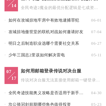
14
全民奇迹2魔金的最优分配逻辑是七成资源投入核心技能养成，两成...
如何在攻城掠地牢房中有效地逮捕罪犯
06-01
攻城掠地傲世堂的联机对战如何邀请好友
07-04
明日之后制造职业选哪个需要社交关系
06-27
少年三国志2里该如何解决雷电
05-11
如何用邮箱登录传说对决台服
07
17
传说对决台服无法直接使用邮箱一键登录游戏客户端，必须先通过G...
全民奇迹技能奥义攻略是否适用于新手玩家
04-30
坎公骑冠剑前期哪些角色值得投资
05-23