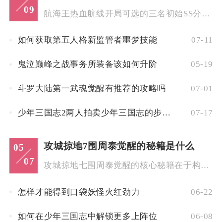
09
航海王热血航线开局可选的三名初始SS分别为鳄鱼（老沙）、火拳...
如何获取第五人格新监管者噩梦技能
07-11
鬼泣巅峰之战事务所装备该如何升阶
05-19
斗罗大陆第一武魂觉醒有推荐的攻略吗
07-01
少年三国志2两人拍卖少年三国志的步骤是什么
07-17
攻城掠地7围周泰觉醒的秘籍是什么
05
07
攻城掠地七围周泰觉醒的核心秘籍在于构建以“御盾反伤+七围属性...
怎样才能得到口袋妖怪火红劲力
06-22
如何在少年三国志中解锁更多上阵位
06-08