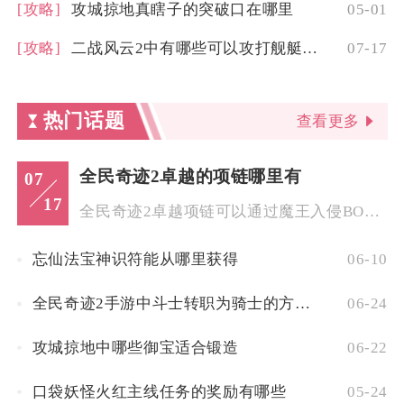
[攻略]
攻城掠地真瞎子的突破口在哪里
05-01
[攻略]
二战风云2中有哪些可以攻打舰艇的方式
07-17
热门话题
查看更多
全民奇迹2卓越的项链哪里有
07
17
全民奇迹2卓越项链可以通过魔王入侵BOSS挑战、高阶野外首领...
忘仙法宝神识符能从哪里获得
06-10
全民奇迹2手游中斗士转职为骑士的方法是什么
06-24
攻城掠地中哪些御宝适合锻造
06-22
口袋妖怪火红主线任务的奖励有哪些
05-24