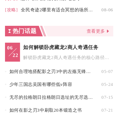
[攻略]
全民奇迹2哪里有适合冥想的场所可供选择
08-06
热门话题
查看更多
如何解锁卧虎藏龙2商人奇遇任务
06
22
解锁卧虎藏龙2商人奇遇任务的核心路径在于触发特定NPC交互与...
如何合理地搭配影之刃3中的左殇无锋技能
05-07
少年三国志吴国有哪些低v阵容
05-24
无尽的拉格朗日拉格朗日选址的无尽选择应该考虑哪些因素
07-15
如何在影之刃3中刷取20本锻造之书
07-21