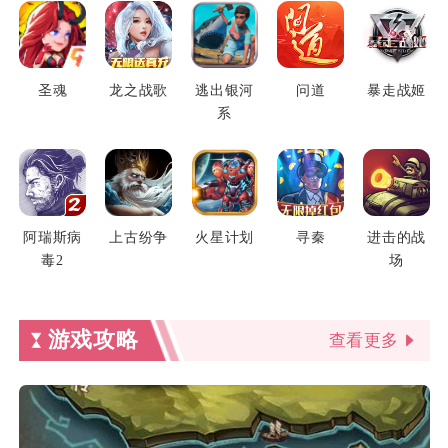
圣魂
龙之战歌
逃出银河
问道
暴走战姬
系
阿瑞斯病
上古纷争
火星计划
寻秦
进击的战
毒2
场
游戏攻略
查看更多