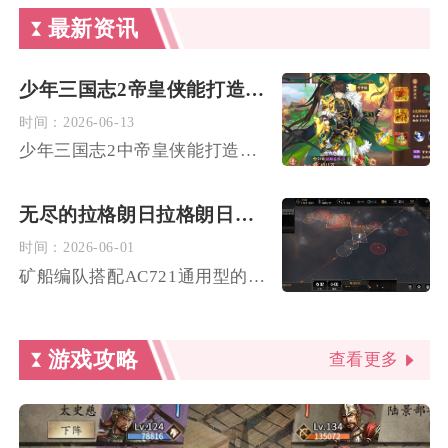
最新资讯
少年三国志2帝皇侠能打造出哪些强大的阵容
时间：
2026-06-13
少年三国志2中帝皇侠能打造出兼具单点爆发与全屏控场的顶级阵容...
无尽的拉格朗日拉格朗日矿船为何可携带721
时间：
2026-06-01
矿船编队搭配AC721通用型的核心原因是依靠舰船叠加仓储扩容...
游戏攻略
查看更多