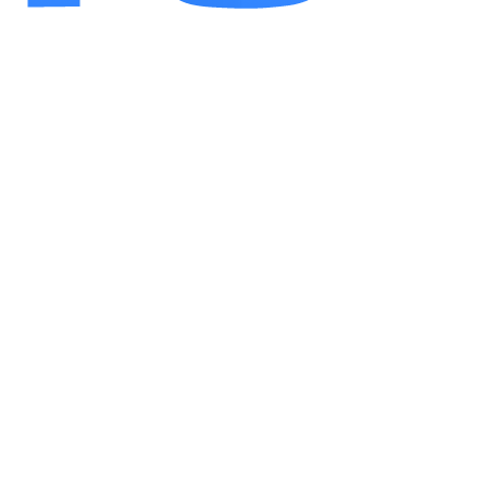
平台，...
查看详情
热币官网
发布时间：
2026-03-04
热币官网是一款让您轻松玩转数字货币世界的APP，它
基于区块链...
查看详情
tce交易所app
发布时间：
2026-03-03