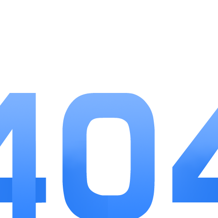
查看详情
aveai官网
发布时间：
2026-03-04
aveai官网是一款专注于数字货币交易的移动应用平台，
为用户...
查看详情
aex安银官网app
发布时间：
2026-03-04
aex安银官网app是一款专注于数字货币交易的移动应用